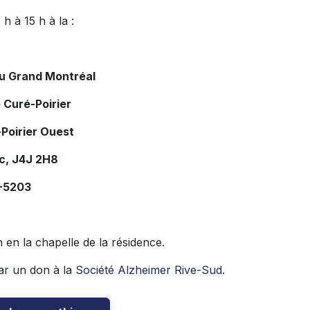
h à 15 h à la :
du Grand Montréal
 Curé-Poirier
Poirier Ouest
c, J4J 2H8
7-5203
h en la chapelle de la résidence.
ar un don à la
Société Alzheimer Rive-Sud
.