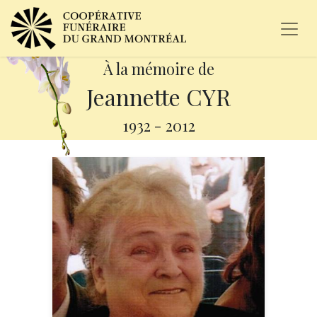
À la mémoire de
Jeannette CYR
1932
-
2012