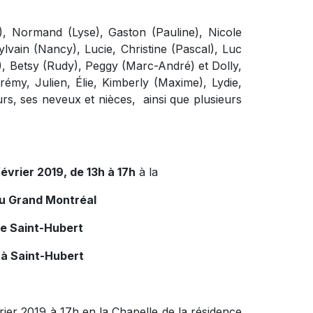
e), Normand (Lyse), Gaston (Pauline), Nicole
ylvain (Nancy), Lucie, Christine (Pascal), Luc
, Betsy (Rudy), Peggy (Marc-André) et Dolly,
érémy, Julien, Élie, Kimberly (Maxime), Lydie,
rs, ses neveux et nièces, ainsi que plusieurs
évrier 2019, de 13h à 17h
à la
du Grand Montréal
de Saint-Hubert
 à Saint-Hubert
vrier 2019 à 17h en la Chapelle de la résidence