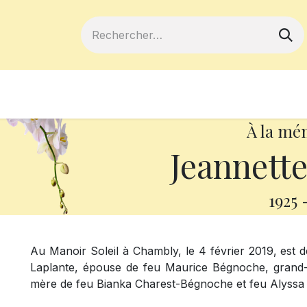
ferts
Devenir membre
Votre coopé
À la mé
Jeannette
1925
Au Manoir Soleil à Chambly, le 4 février 2019, est
Laplante, épouse de feu Maurice Bégnoche, grand-m
mère de feu
Bianka Charest-Bégnoche et feu Alyss