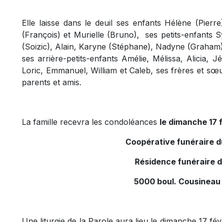
Elle laisse dans le deuil ses enfants Hélène (Pierr
(François) et Murielle (Bruno), ses petits-enfants S
(Soizic), Alain, Karyne (Stéphane), Nadyne (Graham)
ses arrière-petits-enfants Amélie, Mélissa, Alicia, J
Loric, Emmanuel, William et Caleb, ses frères et sœu
parents et amis.
La famille recevra les condoléances
le dimanche 17 f
Coopérative funéraire 
Résidence funéraire 
5000 boul. Cousineau
Une liturgie de la Parole aura lieu le dimanche 17 fé