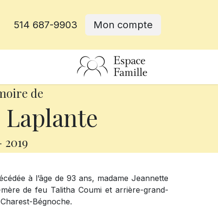
514 687-9903
Mon compte
rative
moire de
 Laplante
-
2019
 décédée à l’âge de 93 ans, madame Jeannette
ère de feu Talitha Coumi et arrière-grand-
a Charest-Bégnoche.