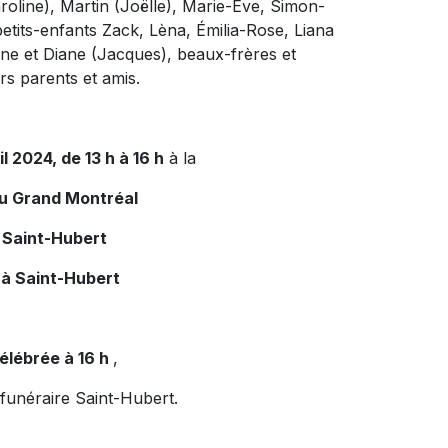
roline), Martin (Joëlle), Marie-Eve, Simon-
etits-enfants Zack, Lèna, Émilia-Rose, Liana
ne et Diane (Jacques), beaux-frères et
rs parents et amis.
il 2024, de 13 h à 16 h
à la
du Grand Montréal
 Saint-Hubert
 à Saint-Hubert
élébrée à 16 h
,
 funéraire Saint-Hubert.