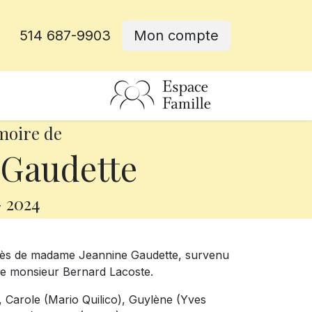
514 687-9903
Mon compte
rative
moire de
 Gaudette
-
2024
écès de madame Jeannine Gaudette, survenu
e de monsieur Bernard Lacoste.
s, Carole (Mario Quilico), Guylène (Yves