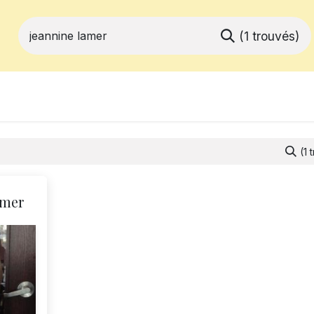
(1 trouvés)
ferts
Devenir membre
Votre coopé
(1 
amer