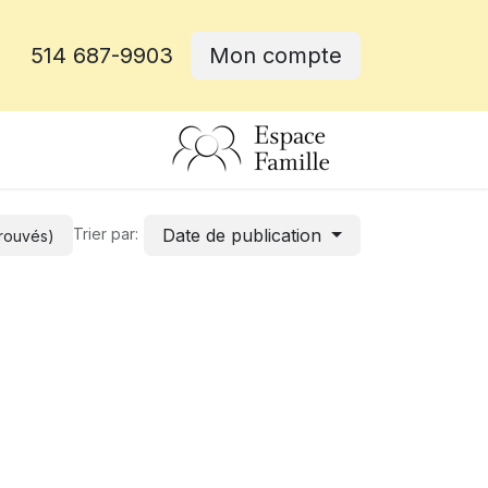
514 687-9903
Mon compte
rative
Date de publication
Trier par:
trouvés)