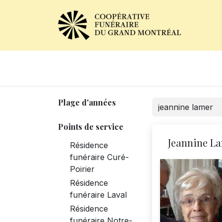
Avis de décès
Services of
Plage d'années
Points de service
Jeannine L
Résidence
funéraire Curé-
Poirier
Résidence
funéraire Laval
Résidence
funéraire Notre-