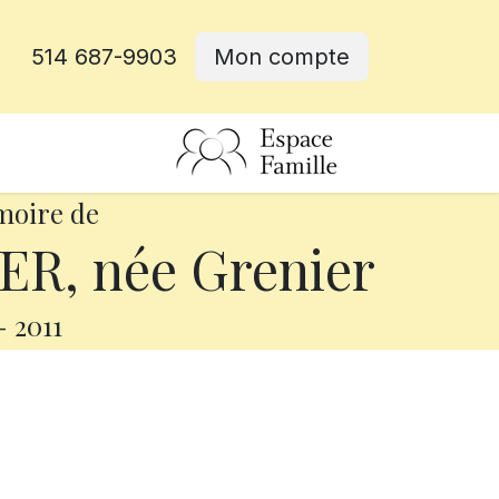
514 687-9903
Mon compte
rative
moire de
ER, née Grenier
-
2011