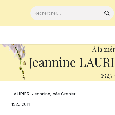
ferts
Devenir membre
Votre coopé
À la mé
Jeannine LAURI
1923
LAURIER, Jeannine, née Grenier
1923-2011