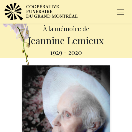
À la mémoire de
Jeannine Lemieux
1929
-
2020