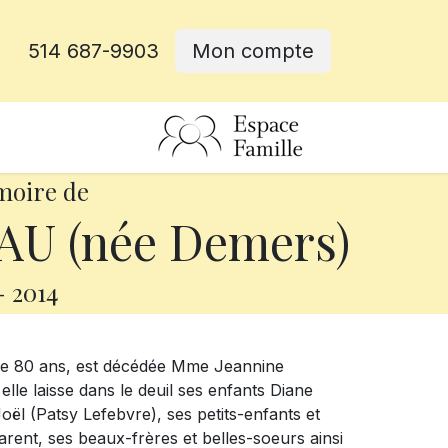
514 687-9903
Mon compte
rative
moire de
AU (née Demers)
-
2014
ge de 80 ans, est décédée Mme Jeannine
le laisse dans le deuil ses enfants Diane
oël (Patsy Lefebvre), ses petits-enfants et
rent, ses beaux-frères et belles-soeurs ainsi