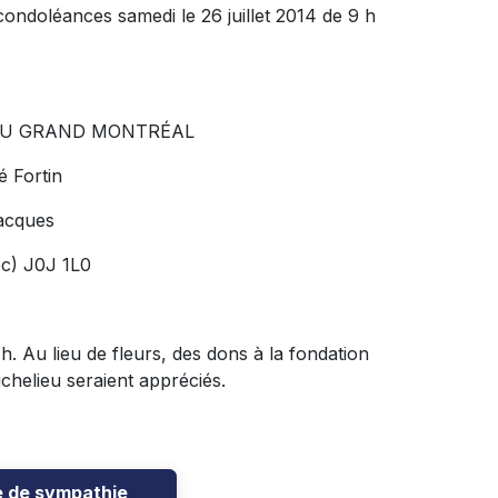
 condoléances samedi le 26 juillet 2014 de 9 h
DU GRAND MONTRÉAL
 Fortin
acques
ec) J0J 1L0
2 h. Au lieu de fleurs, des dons à la fondation
ichelieu seraient appréciés.
e de sympathie