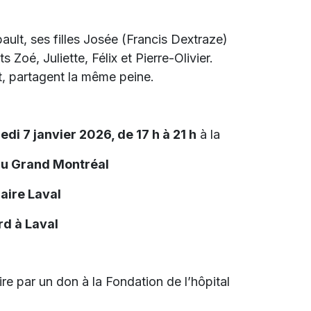
ault, ses filles Josée (Francis Dextraze)
Zoé, Juliette, Félix et Pierre-Olivier.
t, partagent la même peine.
edi 7 janvier 2026, de 17 h à 21 h
à la
du Grand Montréal
aire Laval
d à Laval
e par un don à la Fondation de l’hôpital