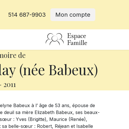
514 687-9903
Mon compte
rative
moire de
ay (née Babeux)
-
2011
celyne Babeux à l’ âge de 53 ans, épouse de
le deuil sa mère Elizabeth Babeux, ses beaux-
sœur : Yves (Brigitte), Maurice (Renée),
t sa belle-sœur : Robert, Réjean et Isabelle