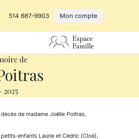
514 687-9903
Mon compte
rative
moire de
Poitras
-
2025
e décès de madame Joëlle Poitras,
s petits-enfants Laurie et Cédric (Cloé),