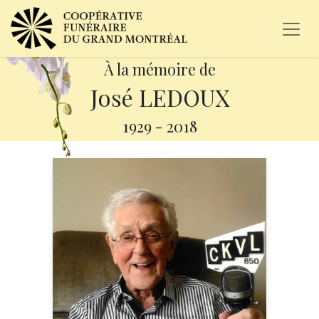
À la mémoire de
José LEDOUX
1929
-
2018