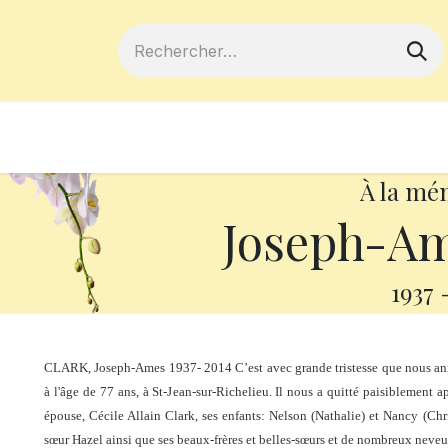
ferts
Devenir membre
Votre coopé
À la mé
Joseph-A
1937
CLARK, Joseph-Ames 1937- 2014 C’est avec grande tristesse que nous an
à l'âge de 77 ans, à St-Jean-sur-Richelieu. Il nous a quitté paisiblement a
épouse, Cécile Allain Clark, ses enfants: Nelson (Nathalie) et Nancy (Chri
sœur Hazel ainsi que ses beaux-frères et belles-sœurs et de nombreux neveu