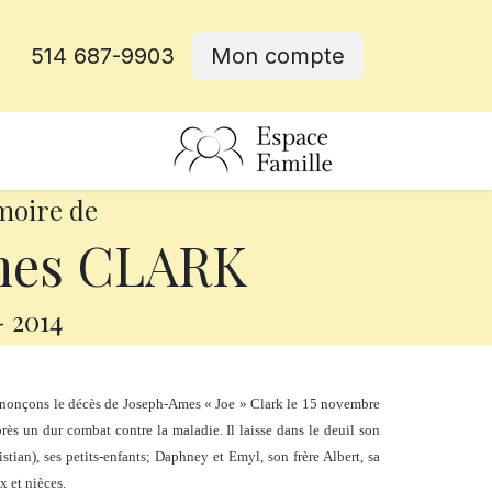
514 687-9903
Mon compte
rative
moire de
mes CLARK
-
2014
nonçons le décès de Joseph-Ames « Joe » Clark le 15 novembre
près un dur combat contre la maladie. Il laisse dans le deuil son
stian), ses petits-enfants; Daphney et Emyl, son frère Albert, sa
x et nièces.