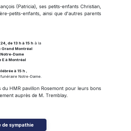
ançois (Patricia), ses petits-enfants Christian,
ière-petits-enfants, ainsi que d'autres parents
24, de 13 h à 15 h
à la
u Grand Montréal
e Notre-Dame
 E à Montréal
lébrée à 15 h
,
 funéraire Notre-Dame.
atifs du HMR pavillon Rosemont pour leurs bons
vouement auprès de M. Tremblay.
e de sympathie