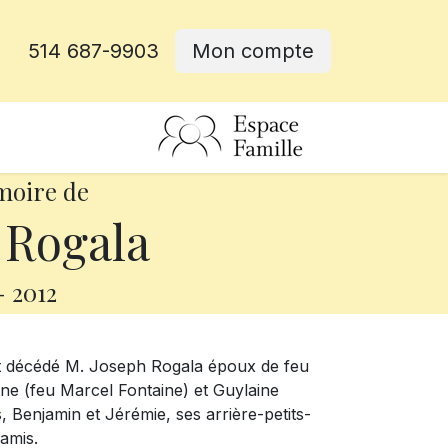
514 687-9903
Mon compte
rative
moire de
 Rogala
-
2012
est décédé M. Joseph Rogala époux de feu
ncine (feu Marcel Fontaine) et Guylaine
, Benjamin et Jérémie, ses arrière-petits-
amis.