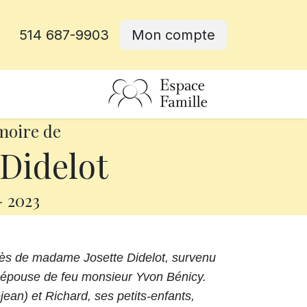
514 687-9903
Mon compte
rative
moire de
 Didelot
-
2023
cès de madame Josette Didelot, survenu
t l’épouse de feu monsieur Yvon Bénicy.
éjean) et Richard, ses petits-enfants,