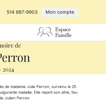
514 687-9903
Mon compte
rative
moire de
Perron
-
2024
cès de madame Julie Perron, survenu le 25
fulgurante maladie
. Elle rejoint son aîné, feu
t de Julien Perron