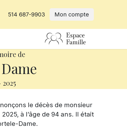
514 687-9903
Mon compte
rative
moire de
n Dame
-
2025
annonçons le décès de monsieur
025, à l’âge de 94 ans. Il était
ortele-Dame.