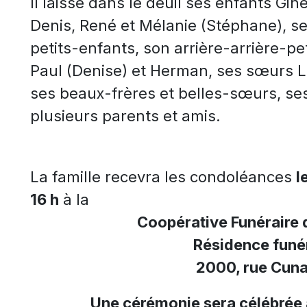
Il laisse dans le deuil ses enfants Gin
Denis, René et Mélanie (Stéphane), se
petits-enfants, son arrière-arrière-pet
Paul (Denise) et Herman, ses sœurs Li
ses beaux-frères et belles-sœurs, ses
plusieurs parents et amis.
La famille recevra les condoléances
l
16 h
à la
Coopérative Funéraire 
Résidence funér
2000, rue Cuna
Une cérémonie sera célébrée 