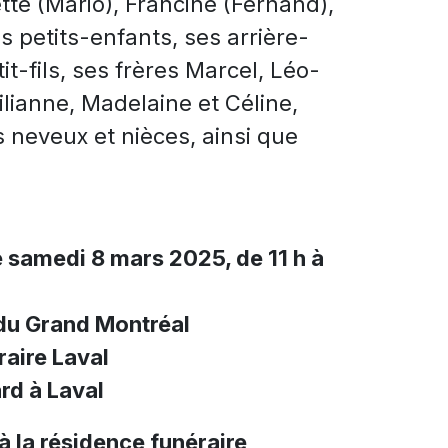
ette (Mario), Francine (Fernand),
s petits-enfants, ses arrière-
it-fils, ses frères Marcel, Léo-
lianne, Madelaine et Céline,
 neveux et nièces, ainsi que
e samedi 8 mars 2025, de 11 h à
du Grand Montréal
aire Laval
rd à Laval
à la résidence funéraire
,