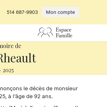
514 687-9903
Mon compte
rative
moire de
Rheault
-
2025
annonçons le décès de monsieur
025, à l’âge de 92 ans.