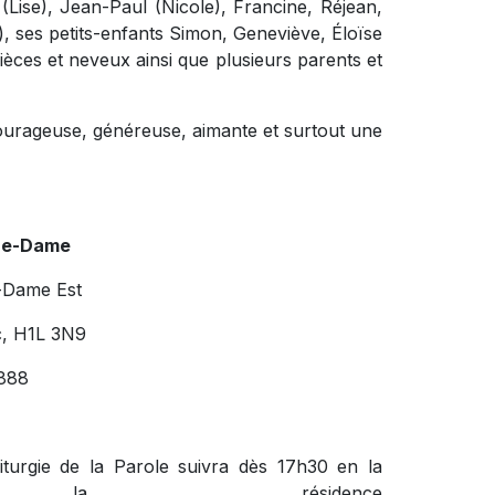
s (Lise), Jean-Paul (Nicole), Francine, Réjean,
, ses petits-enfants Simon, Geneviève, Éloïse
ièces et neveux ainsi que plusieurs parents et
it courageuse, généreuse, aimante et surtout une
re-Dame
-Dame Est
c, H1L 3N9
888
iturgie de la Parole suivra dès 17h30 en la
la résidence