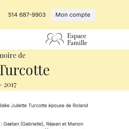
514 687-9903
Mon compte
rative
moire de
 Turcotte
-
2017
écédée Juliette Turcotte épouse de Roland
s : Gaëtan (Gabrielle), Réjean et Manon