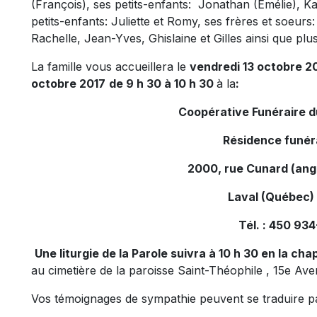
(François), ses petits-enfants: Jonathan (Emélie), Kar
petits-enfants: Juliette et Romy, ses frères et soeur
Rachelle, Jean-Yves, Ghislaine et Gilles ainsi que plu
La famille vous accueillera le
vendredi 13 octobre 20
octobre 2017
de 9 h 30 à 10 h 30
à la
:
Coopérative Funéraire 
Résidence funér
2000, rue Cunard (ang
Laval (Québec)
Tél. : 450 93
Une liturgie de la Parole suivra à 10 h 30 en la cha
au cimetière de la paroisse Saint-Théophile , 15e Ave
Vos témoignages de sympathie peuvent se traduire p