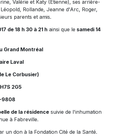
ine, Valérie et Katy (Étienne), ses arrière-
s: Léopold, Rollande, Jeanne d'Arc, Roger,
sieurs parents et amis.
17 de 18 h 30 à 21 h
ainsi que le
samedi 14
du Grand Montréal
aire Laval
le Le Corbusier)
 H7S 2G5
4-9808
pelle de la résidence
suivie de l'inhumation
nue à Fabreville.
ar un don à la
Fondation Cité
de la
Santé.