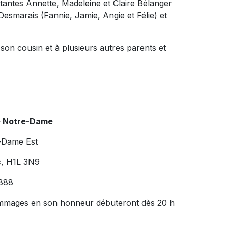
s tantes Annette, Madeleine et Claire Bélanger
esmarais (Fannie, Jamie, Angie et Félie) et
n cousin et à plusieurs autres parents et
e Notre-Dame
-Dame Est
c, H1L 3N9
888
 hommages en son honneur débuteront dès 20 h