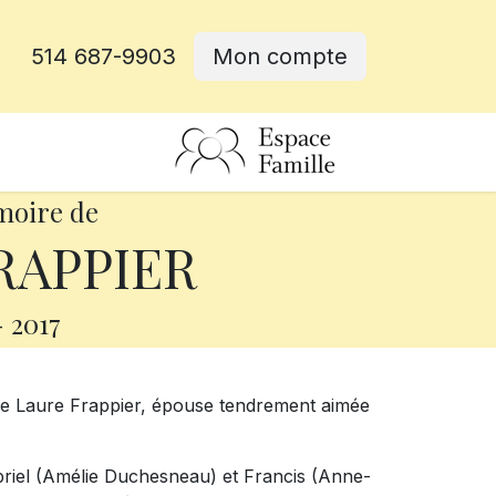
514 687-9903
Mon compte
rative
moire de
RAPPIER
-
2017
me Laure Frappier, épouse tendrement aimée
abriel (Amélie Duchesneau) et Francis (Anne-