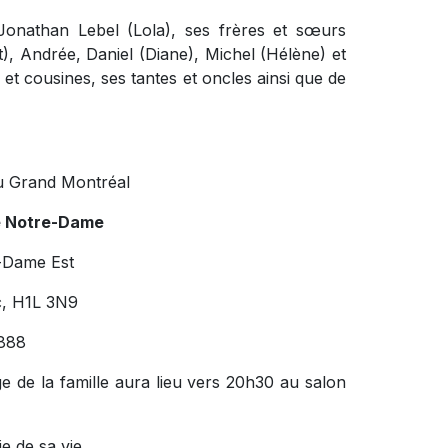
 Jonathan Lebel (Lola), ses frères et sœurs
t), Andrée, Daniel (Diane), Michel (Hélène) et
 et cousines, ses tantes et oncles ainsi que de
u Grand Montréal
e Notre-Dame
-Dame Est
c, H1L 3N9
888
e de la famille aura lieu vers 20h30 au salon
ie de sa vie.