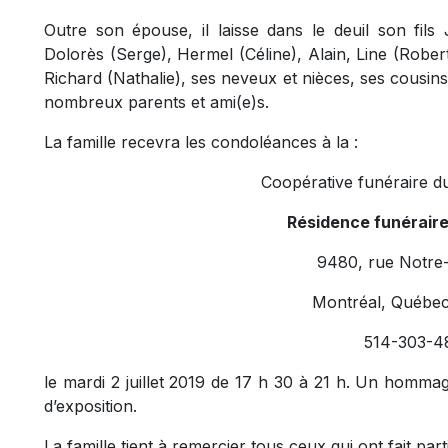
Outre son épouse, il laisse dans le deuil son fils
Dolorès (Serge), Hermel (Céline), Alain, Line (Rober
Richard (Nathalie), ses neveux et nièces, ses cousins
nombreux parents et ami(e)s.
La famille recevra les condoléances à la :
Coopérative funéraire d
Résidence funérair
9480, rue Notre
Montréal, Québe
514-303-4
le mardi 2 juillet 2019 de 17 h 30 à 21 h. Un hommag
d’exposition.
La famille tient à remercier tous ceux qui ont fait part