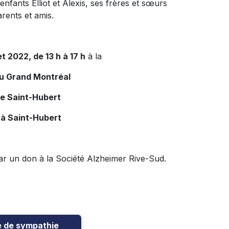
nfants Elliot et Alexis, ses frères et sœurs
arents et amis.
et 2022, de 13 h à 17 h
à la
du Grand Montréal
de Saint-Hubert
 à Saint-Hubert
ar un don à la Société Alzheimer Rive-Sud.
e de sympathie