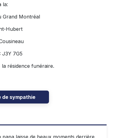
 la:
u Grand Montréal
nt-Hubert
 Cousineau
C J3Y 7G5
e la résidence funéraire.
e de sympathie
Un papa laisse de beaux moments derrière