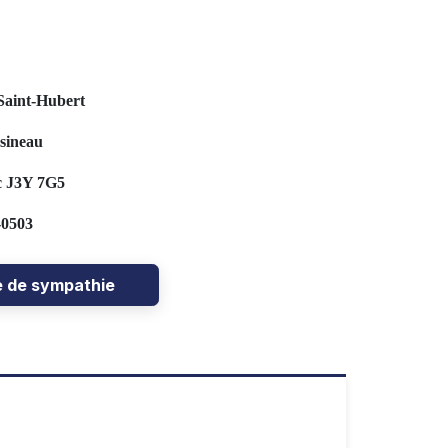
Saint-Hubert
sineau
c J3Y 7G5
-0503
e de sympathie