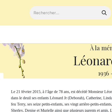
ferts
Devenir membre
Votre coopé
À la mé
Léonar
1936
Le 21 février 2015, à l’âge de 78 ans, est décédé Monsieur Léon
dans le deuil ses enfants Léonard Jr (Deborah), Catherine, Lin
feu Terry, ses seize petits-enfants, ses vingt arrière-petits-enfan
Sherley, Denise et Murielle ainsi que plusieurs parents et amis.