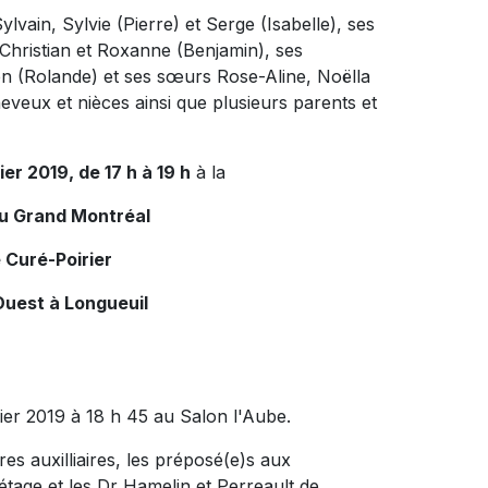
ylvain, Sylvie (Pierre) et Serge (Isabelle), ses
 Christian et Roxanne (Benjamin), ses
ien (Rolande) et ses sœurs Rose-Aline, Noëlla
eveux et nièces ainsi que plusieurs parents et
ier 2019, de 17 h à 19 h
à la
du Grand Montréal
 Curé-Poirier
Ouest à Longueuil
er 2019 à 18 h 45 au Salon l'Aube.
ères auxilliaires, les préposé(e)s aux
 étage et les Dr Hamelin et Perreault de