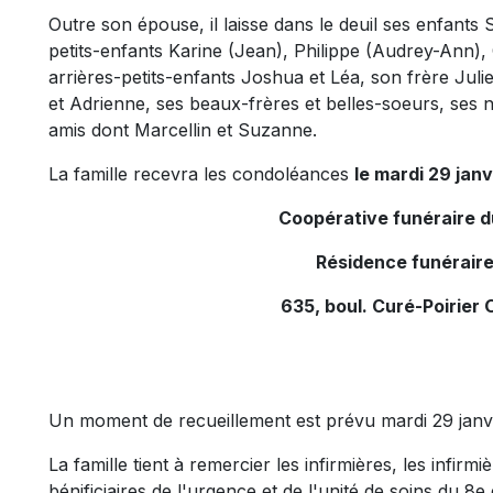
Outre son épouse, il laisse dans le deuil ses enfants S
petits-enfants Karine (Jean), Philippe (Audrey-Ann),
arrières-petits-enfants Joshua et Léa, son frère Jul
et Adrienne, ses beaux-frères et belles-soeurs, ses n
amis dont Marcellin et Suzanne.
La famille recevra les condoléances
le mardi 29 janv
Coopérative funéraire 
Résidence funéraire
635, boul. Curé-Poirier 
Un moment de recueillement est prévu mardi 29 janvi
La famille tient à remercier les infirmières, les infirmi
bénificiaires de l'urgence et de l'unité de soins du 8e