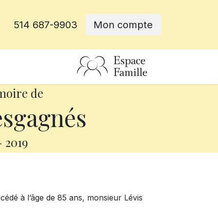
514 687-9903
Mon compte
rative
moire de
esgagnés
-
2019
écédé à l’âge de 85 ans, monsieur Lévis