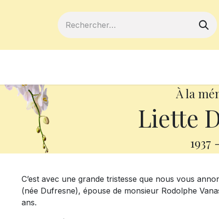
ferts
Devenir membre
Votre coopé
À la mé
Liette 
1937
C’est avec une grande tristesse que nous vous anno
(née Dufresne), épouse de monsieur Rodolphe Vanass
ans.