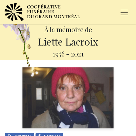
À la mémoire de
Liette Lacroix
1956
-
2021
Imprimer
Partager