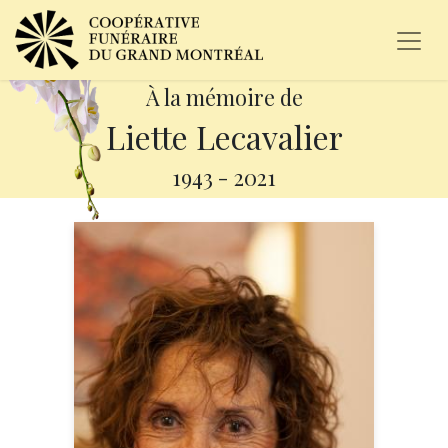
À la mémoire de
Liette Lecavalier
1943
-
2021