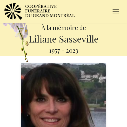
À la mémoire de
Liliane Sasseville
1957
-
2023