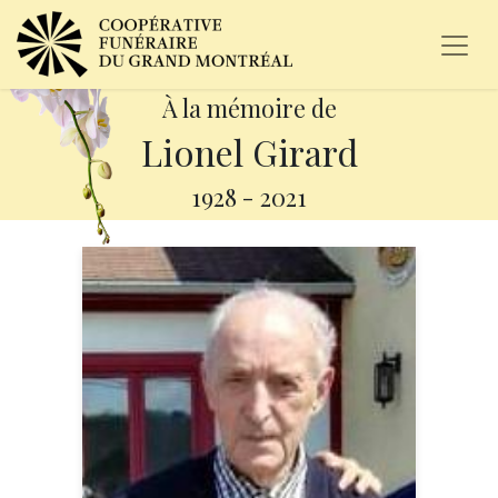
À la mémoire de
Lionel Girard
1928
-
2021