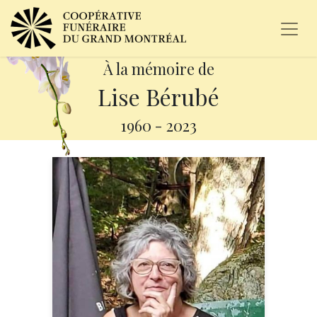
À la mémoire de
Lise Bérubé
1960
-
2023