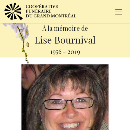
À la mémoire de
Lise Bournival
1956
-
2019