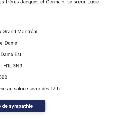
es frères Jacques et Germain, sa sœur Lucie
u Grand Montréal
re-Dame
-Dame Est
c, H1L 3N9
888
nie au salon suivra dès 17 h.
e de sympathie