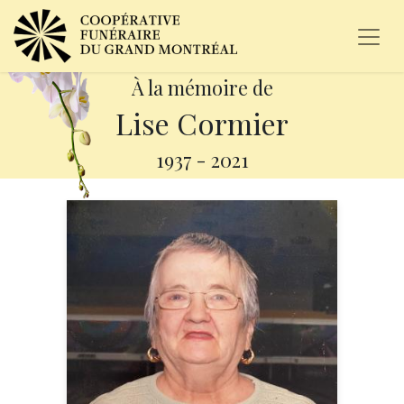
À la mémoire de
Lise Cormier
1937
-
2021