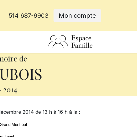
514 687-9903
Mon compte
rative
moire de
DUBOIS
-
2014
écembre 2014 de 13 h à 16 h à la :
 Grand Montréal
re Laval