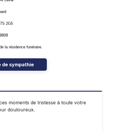
nard
H7S 2G5
-9808
de la résidence funéraire.
e de sympathie
es moments de tristesse à toute votre
our douloureux.