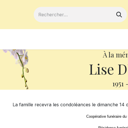
ferts
Devenir membre
Votre coopé
À la mé
Lise 
1951
La famille recevra les condoléances le dimanche 14 d
Coopérative funéraire du
Résidence funérai