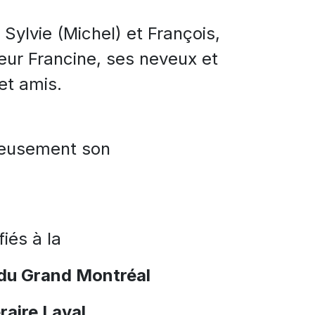
 Sylvie (Michel) et François,
sœur Francine, ses neveux et
et amis.
ureusement son
iés à la
 du Grand Montréal
raire Laval