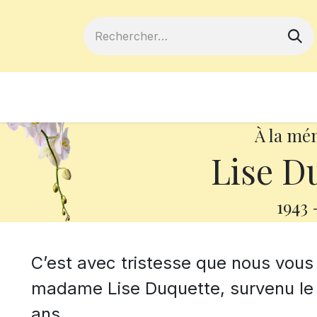
ferts
Devenir membre
Votre coopé
À la mé
Lise D
1943
C’est avec tristesse que nous vou
madame Lise Duquette, survenu le 
ans.