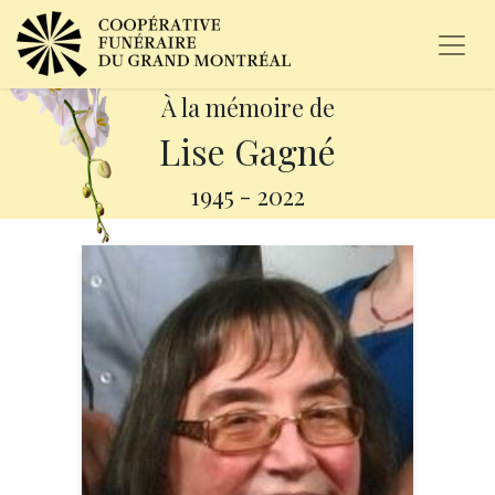
À la mémoire de
Lise Gagné
1945
-
2022