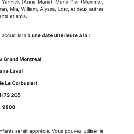
, Yannick (Anne-Marie), Marie-Pier (Maxime),
han, Mia, William, Alyssa, Loïc, et deux autres
nts et amis.
 accueillera
à une date ultérieure à la
:
du Grand Montréal
aire Laval
le Le Corbusier)
 H7S 2G5
34-9808
fants serait apprécié. Vous pouvez utiliser le