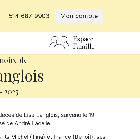
514 687-9903
Mon compte
rative
moire de
anglois
-
2025
écès de Lise Langlois, survenu le 19
use de André Lacelle.
ants Michel (Tina) et France (Benoît), ses