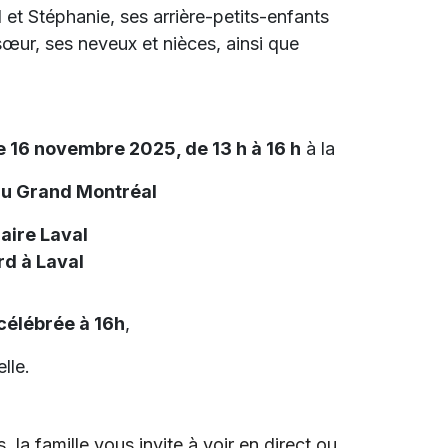
 et Stéphanie, ses arrière-petits-enfants
sœur, ses neveux et nièces, ainsi que
 16 novembre 2025, de 13 h à 16 h
à la
du Grand Montréal
aire Laval
d à Laval
célébrée à 16h
,
lle.
 la famille vous invite à voir en direct ou