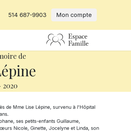
514 687-9903
Mon compte
rative
moire de
Lépine
-
2020
ès de Mme Lise Lépine, survenu à l'Hôpital
ans.
téphane, ses petits-enfants Guillaume,
urs Nicole, Ginette, Jocelyne et Linda, son