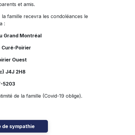
parents et amis.
, la famille recevra les condoléances le
a :
du Grand Montréal
 Curé-Poirier
irier Ouest
c) J4J 2H8
7-5203
mité de la famille (Covid-19 oblige).
e de sympathie