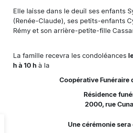
Elle laisse dans le deuil ses enfants S
(Renée-Claude), ses petits-enfants Cy
Rémy et son arrière-petite-fille Cass
La famille recevra les condoléances
l
h à 10 h
à la
Coopérative Funéraire 
Résidence funér
2000, rue Cuna
Une cérémonie sera 