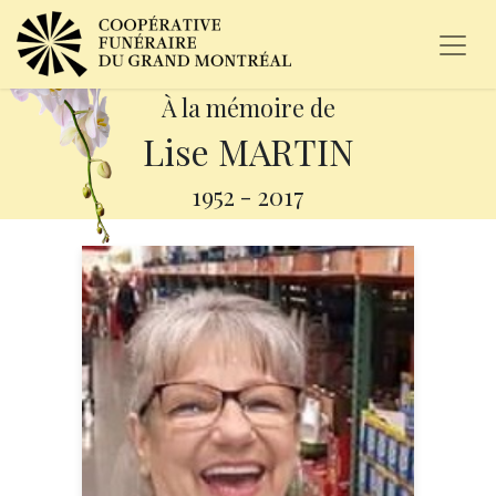
À la mémoire de
Lise MARTIN
1952
-
2017