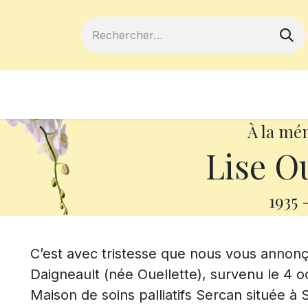
ferts
Devenir membre
Votre coopé
À la mé
Lise Ou
1935
C’est avec tristesse que nous vous anno
Daigneault (née Ouellette), survenu le 4 o
Maison de soins palliatifs Sercan située à 