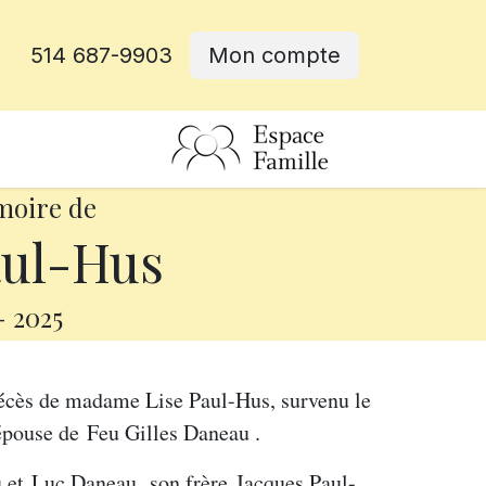
514 687-9903
Mon compte
rative
moire de
aul-Hus
-
2025
décès de madame Lise Paul-Hus, survenu le
’épouse de
Feu Gilles Daneau
.
au et Luc Daneau, son frère Jacques Paul-