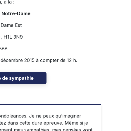
 à la :
e Notre-Dame
-Dame Est
c, H1L 3N9
888
 décembre 2015 à compter de 12 h.
e de sympathie
condoléances. Je ne peux qu'imaginer
tez dans cette dure épreuve. Même si je
lement mes sympathies, mes pensées vont