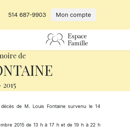
514 687-9903
Mon compte
rative
moire de
ONTAINE
-
2015
 décès de M. Louis Fontaine survenu le 14
cembre 2015 de 13 h à 17 h et de 19 h à 22 h