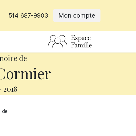
514 687-9903
Mon compte
rative
moire de
Cormier
-
2018
s de