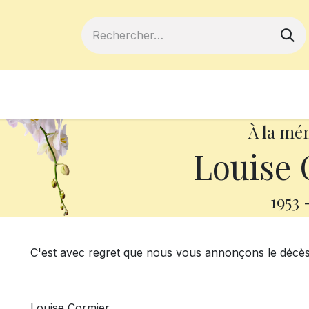
ferts
Devenir membre
Votre coopé
À la mé
Louise 
1953
C'est avec regret que nous vous annonçons le décè
Louise Cormier