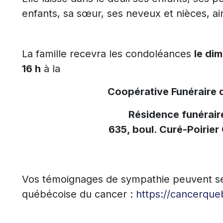
enfants, sa sœur, ses neveux et nièces, ai
La famille recevra les condoléances
le di
16 h
à la
Coopérative Funéraire 
Résidence funérair
635, boul. Curé-Poirier
Vos témoignages de sympathie peuvent se 
québécoise du cancer :
https://cancerque