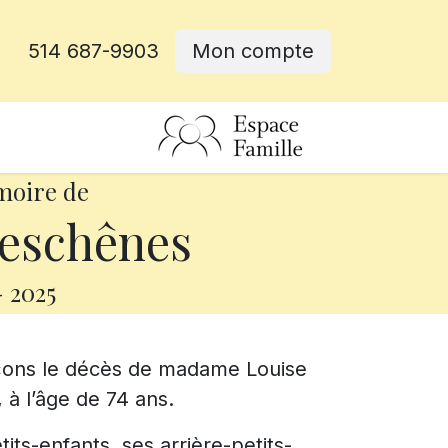
514 687-9903
Mon compte
rative
moire de
eschênes
-
2025
nçons le décès de madame Louise
à l’âge de 74 ans.
tits-enfants, ses arrière-petits-